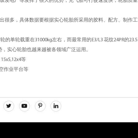
圾发电厂等发挥了很大的优势，充气胎可行驶速度快，轮胎质量
出很多，具体数据要根据实心轮胎所采用的胶料、配方、制作工
的单轮载重在31000kg左右，而最常用的E3/L3 花纹24PR的23.
优势，实心轮胎也越来越被各领域广泛运用。
，15x5,12x4等
空作业平台等