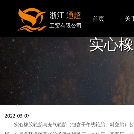
浙江
通超
首页
关
工贸有限公司
实心橡
2022-03-07
实心橡胶轮胎与充气轮胎（包含子午线轮胎、斜交胎）各