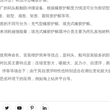
（非漂浮型）和漂浮型橡胶护舷。
广的码头船舶防冲撞设备。根据橡胶护舷受力情况可分为剪切型
形、鼓型、扇形、矩形、圆筒形护舷等等。
质的不同可分为：充气型橡胶护舷、填充式橡胶护舷。
来消耗碰撞能量；填充式橡胶护舷缓冲介质主要为闭孔发泡材料
使用寿命长、安装维护简单等优点，是码头、船坞安装较多的防
对比其主要特点是：压缩变形大，吸能大、反力小、自漂浮，易
 wharf)驳货、停靠等场合下；由于其自漂浮特性也特别适合在潮位变化
恶劣环境下的应用，例如海上钻井平台等。