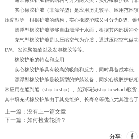
通常橡胶护舷根据结构可分为两大类：实心橡胶护舷
实心橡胶护舷（非漂浮型）是应用历史较早、应用范围较
压缩型等；根据护舷的结构，实心橡胶护舷又可分为D型、锥
漂浮型橡胶护舷能够自由漂浮于水面，根据其内部缓冲介
充气型橡胶护舷是以压缩空气为介质，通过压缩空气做功
EVA、发泡聚氨酯以及发泡橡胶等等。
橡胶护舷的特点和应用
实心橡胶护舷具有较高的吸能和反力，同时具备成本低、
漂浮型橡胶护舷是较新型的护舷装备，同实心橡胶护舷相
常应用在船到船（ship to ship）、船到码头(ship to
其中填充式橡胶护舷由于其免维护、长寿命等优点尤其适合于
上一篇：没有上一篇文章
下一篇：如何检查轮胎？
分享: